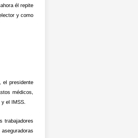
hora él repite
 elector y como
 el presidente
astos médicos,
 y el IMSS.
s trabajadores
s aseguradoras