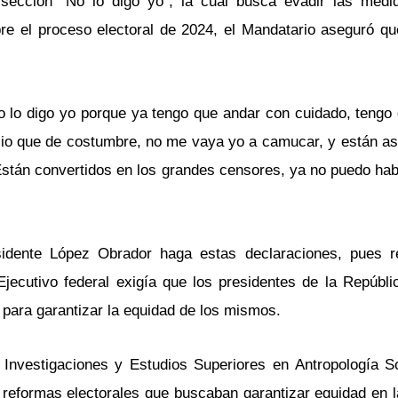
ección “No lo digo yo”, la cual busca evadir las medid
re el proceso electoral de 2024, el Mandatario aseguró q
o lo digo yo porque ya tengo que andar con cuidado, tengo
io que de costumbre, no me vaya yo a camucar, y están así
. Están convertidos en los grandes censores, ya no puedo ha
residente López Obrador haga estas declaraciones, pues 
jecutivo federal exigía que los presidentes de la Repúbli
 para garantizar la equidad de los mismos.
 Investigaciones y Estudios Superiores en Antropología So
reformas electorales que buscaban garantizar equidad en l