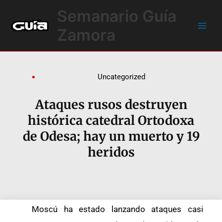
Ir
Main
Semanario Guía
al
Men
contenido
Zamora
Uncategorized
Ataques rusos destruyen
histórica catedral Ortodoxa
de Odesa; hay un muerto y 19
heridos
Moscú ha estado lanzando ataques casi