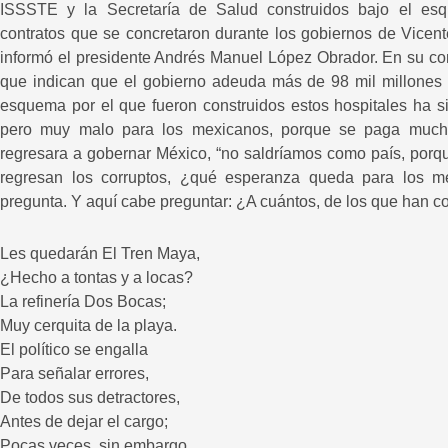
ISSSTE y la Secretaría de Salud construidos bajo el esq
contratos que se concretaron durante los gobiernos de Vicen
informó el presidente Andrés Manuel López Obrador. En su co
que indican que el gobierno adeuda más de 98 mil millones 
esquema por el que fueron construidos estos hospitales ha s
pero muy malo para los mexicanos, porque se paga muchís
regresara a gobernar México, “no saldríamos como país, porqu
regresan los corruptos, ¿qué esperanza queda para los m
pregunta. Y aquí cabe preguntar: ¿A cuántos, de los que han c
Les quedarán El Tren Maya,
¿Hecho a tontas y a locas?
La refinería Dos Bocas;
Muy cerquita de la playa.
El político se engalla
Para señalar errores,
De todos sus detractores,
Antes de dejar el cargo;
Pocas veces, sin embargo,