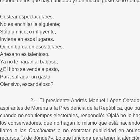
reporte de los que haya ubicado y con mucho gusto se lo comp
Costear espectaculares,
No es enchilar la siguiente;
Sólo un rico, o influyente,
Invierte en esos lugares.
Quien borda en esos telares,
Artesano es talentoso.
Ya no le hagan al baboso,
¿El libro se vende a pasto,
Para sufragar un gasto
Ofensivo, escandaloso?
2.– El presidente Andrés Manuel López Obrador, inte
aspirantes de Morena a la Presidencia de la República, que p
cuando no son tiempos electorales, respondió: “Ojalá no lo h
los conservadores, que no hagan lo mismo que está haciendo 
llamó a las
Corcholatas
a no contratar publicidad en anunci
recursos, “¿de dónde?». Lo que funciona para tener la atenció