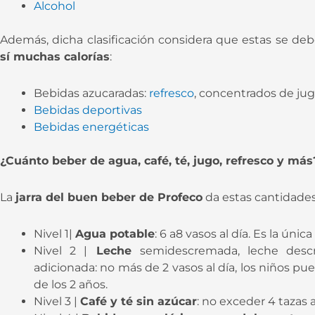
Alcohol
Además, dicha clasificación considera que estas se de
sí muchas calorías
:
Bebidas azucaradas:
refresco
, concentrados de jug
Bebidas deportivas
Bebidas energéticas
¿Cuánto beber de agua, café, té, jugo, refresco y más
La
jarra del buen beber de Profeco
da estas cantidade
Nivel 1|
Agua potable
: 6 a8 vasos al día. Es la únic
Nivel 2 |
Leche
semidescremada, leche desc
adicionada: no más de 2 vasos al día, los niños p
de los 2 años.
Nivel 3 |
Café y té sin azúcar
: no exceder 4 tazas a