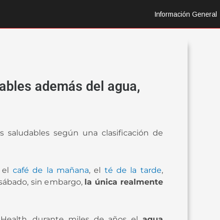
Información General
dables además del agua,
 saludables según una clasificación de
 el
café de la mañana
, el
té de la tarde
,
 sábado, sin embargo,
la única realmente
 Health, durante miles de años el
agua