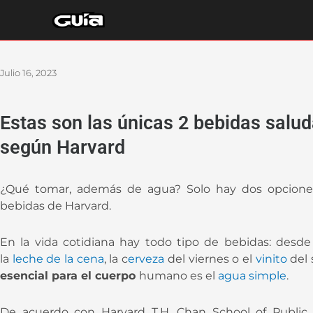
Ir
al
contenido
Julio 16, 2023
Estas son las únicas 2 bebidas salu
según Harvard
¿Qué tomar, además de agua? Solo hay dos opciones
bebidas de Harvard.
En la vida cotidiana hay todo tipo de bebidas: desde
la
leche de la cena
, la c
erveza
del viernes o el
vinito
del
esencial para el cuerpo
humano es el
agua simple
.
De acuerdo con Harvard T.H. Chan School of Public