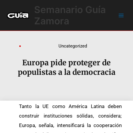
Ir
Main
Semanario Guía
al
Men
contenido
Zamora
Uncategorized
Europa pide proteger de
populistas a la democracia
Tanto la UE como América Latina deben
construir instituciones sólidas, considera;
Europa, señala, intensificará la cooperación