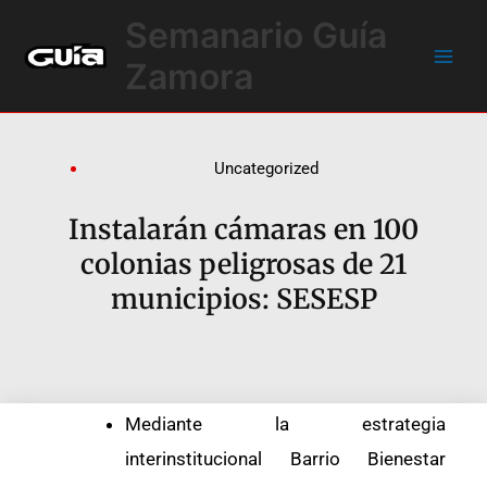
Ir
Main
Semanario Guía
al
Men
contenido
Zamora
Uncategorized
Instalarán cámaras en 100
colonias peligrosas de 21
municipios: SESESP
Mediante la estrategia
interinstitucional Barrio Bienestar