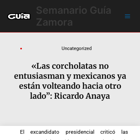
Ir
Main
Semanario Guía
al
Men
contenido
Zamora
Uncategorized
«Las corcholatas no
entusiasman y mexicanos ya
están volteando hacia otro
lado”: Ricardo Anaya
El excandidato presidencial criticó las