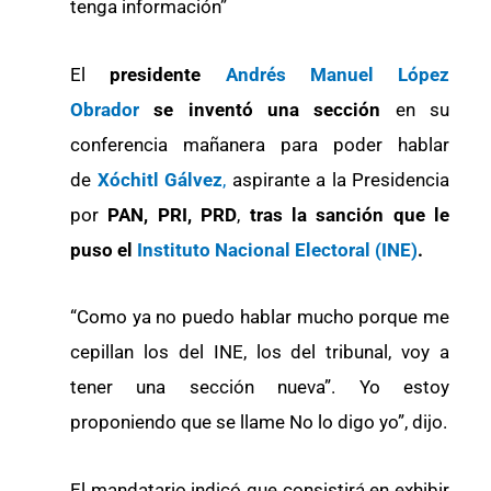
tenga información”
El
presidente
Andrés Manuel López
Obrador
se inventó una sección
en su
conferencia mañanera para poder hablar
de
Xóchitl Gálvez
,
aspirante a la Presidencia
por
PAN, PRI, PRD
,
tras la sanción que le
puso el
Instituto Nacional Electoral (INE)
.
“Como ya no puedo hablar mucho porque me
cepillan los del INE, los del tribunal, voy a
tener una sección nueva”. Yo estoy
proponiendo que se llame No lo digo yo”, dijo.
El mandatario indicó que consistirá en exhibir