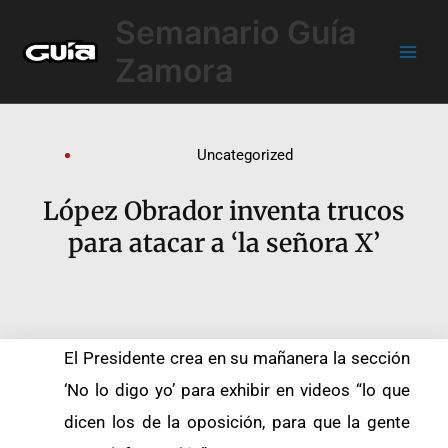
Ir
Main
Semanario Guía
al
Men
contenido
Zamora
Uncategorized
López Obrador inventa trucos
para atacar a ‘la señora X’
El Presidente crea en su mañanera la sección
‘No lo digo yo’ para exhibir en videos “lo que
dicen los de la oposición, para que la gente