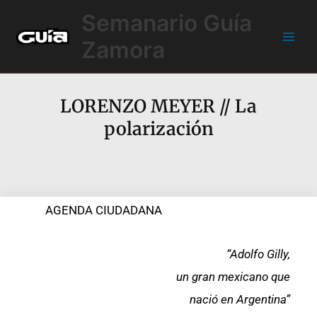
Ir
Main
Semanario Guía
al
Men
contenido
Zamora
LORENZO MEYER // La
polarización
AGENDA CIUDADANA
“Adolfo Gilly,
un gran mexicano que
nació en Argentina”