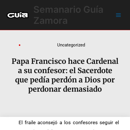
Ir
Main
Semanario Guía
al
Men
contenido
Zamora
Uncategorized
Papa Francisco hace Cardenal
a su confesor: el Sacerdote
que pedía perdón a Dios por
perdonar demasiado
El fraile aconsejó a los confesores seguir el