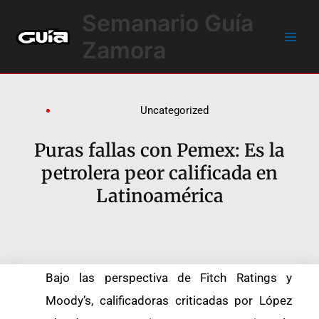
Ir
Main
Semanario Guía
al
Men
contenido
Zamora
Uncategorized
Puras fallas con Pemex: Es la
petrolera peor calificada en
Latinoamérica
Bajo las perspectiva de Fitch Ratings y
Moody’s, calificadoras criticadas por López