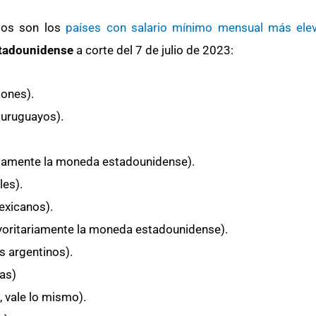
tos son los
países con salario mínimo mensual
más ele
stadounidense
a corte del 7 de julio de 2023:
lones).
 uruguayos).
.
ariamente la moneda estadounidense).
les).
exicanos).
ayoritariamente la moneda estadounidense).
s argentinos).
ras)
, vale lo mismo).