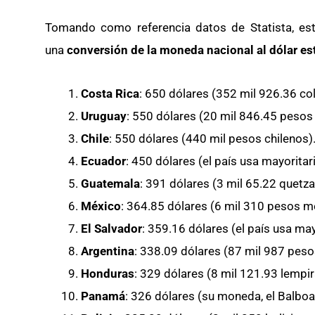
Tomando como referencia datos de Statista, es
una
conversión de la moneda nacional al dólar e
Costa Rica
: 650 dólares (352 mil 926.36 co
Uruguay
: 550 dólares (20 mil 846.45 pesos
Chile
: 550 dólares (440 mil pesos chilenos)
Ecuador
: 450 dólares (el país usa mayorit
Guatemala
: 391 dólares (3 mil 65.22 quetza
México
: 364.85 dólares (6 mil 310 pesos m
El Salvador
: 359.16 dólares (el país usa m
Argentina
: 338.09 dólares (87 mil 987 peso
Honduras
: 329 dólares (8 mil 121.93 lempi
Panamá
: 326 dólares (su moneda, el Balboa