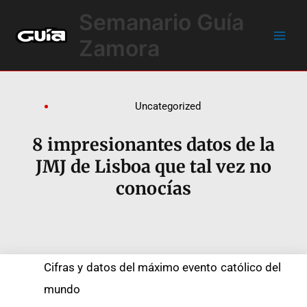
Ir
Main
Semanario Guía
al
Men
contenido
Zamora
Uncategorized
8 impresionantes datos de la
JMJ de Lisboa que tal vez no
conocías
Cifras y datos del máximo evento católico del
mundo