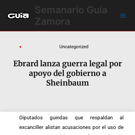
Ir
Main
Semanario Guía
al
Men
contenido
Zamora
Uncategorized
Ebrard lanza guerra legal por
apoyo del gobierno a
Sheinbaum
Diputados guindas que respaldan al
excanciller alistan acusaciones por el uso de