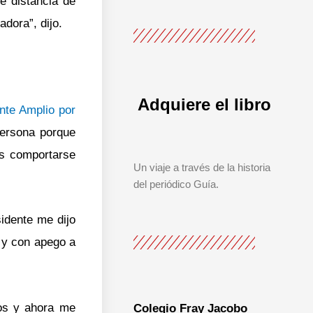
e distancia de
adora”, dijo.
Adquiere el libro
nte Amplio por
persona porque
es comportarse
Un viaje a través de la historia
del periódico Guía.
idente me dijo
e y con apego a
os y ahora me
Colegio Fray Jacobo