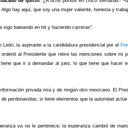
 sacado de quicio
. ¿A ocho puntos en cinco semanas? –d
 Algo hay aquí, que soy una mujer valiente, honesta y trabaj
e sigo bateando en hit y haciendo carreras”.
eón, la aspirante a la candidatura presidencial por el
Fre
ordenó al Presidente que retire las menciones sobre mi 
 tiene que ir a demandar al juez, lo que tiene que hacer 
información privada mía y de ningún otro mexicano. El Pres
 de perdonavidas: si tiene elementos que la autoridad actú
peranza ya no le pertenece; la esperanza cambió de man