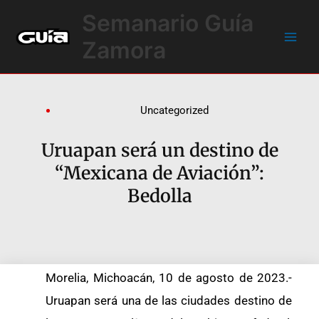
Ir
Main
Semanario Guía
al
Men
contenido
Zamora
Uncategorized
Uruapan será un destino de
“Mexicana de Aviación”:
Bedolla
Morelia, Michoacán, 10 de agosto de 2023.-
Uruapan será una de las ciudades destino de