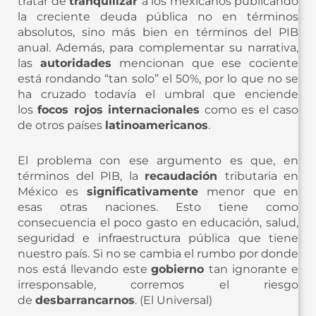
tratar de
tranquilizar
a los mexicanos publicando
la creciente deuda pública no en términos
absolutos, sino más bien en términos del PIB
anual. Además, para complementar su narrativa,
las
autoridades
mencionan que ese cociente
está rondando “tan solo” el 50%, por lo que no se
ha cruzado todavía el umbral que enciende
los
focos rojos internacionales
como es el caso
de otros países
latinoamericanos
.
El problema con ese argumento es que, en
términos del PIB, la
recaudación
tributaria en
México es
significativamente
menor que en
esas otras naciones. Esto tiene como
consecuencia el poco gasto en educación, salud,
seguridad e infraestructura pública que tiene
nuestro país. Si no se cambia el rumbo por donde
nos está llevando este
gobierno
tan ignorante e
irresponsable, corremos el riesgo
de
desbarrancarnos
. (El Universal)