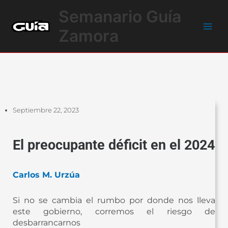
Ir
Main
Semanario Guía
al
Men
contenido
Zamora
Septiembre 22, 2023
El preocupante déficit en el 2024
Carlos M. Urzúa
Si no se cambia el rumbo por donde nos lleva
este gobierno, corremos el riesgo de
desbarrancarnos