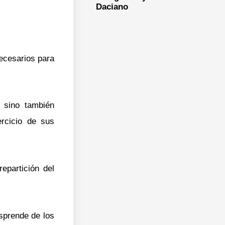
Daciano
ecesarios para
 sino también
ercicio de sus
epartición del
esprende de los