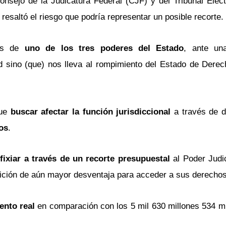
nsejo de la Judicatura Federal (CJF) y del Tribunal Elect
resaltó el riesgo que podría representar un posible recorte.
les de
uno de los tres poderes del Estado
, ante una
d sino (que) nos lleva al rompimiento del Estado de Derech
que
buscar afectar la función jurisdiccional
a través de d
os
.
fixiar a través de un recorte presupuestal
al Poder Judic
ición de aún mayor desventaja para acceder a sus derechos
ento real
en comparación con los 5 mil 630 millones 534 mi