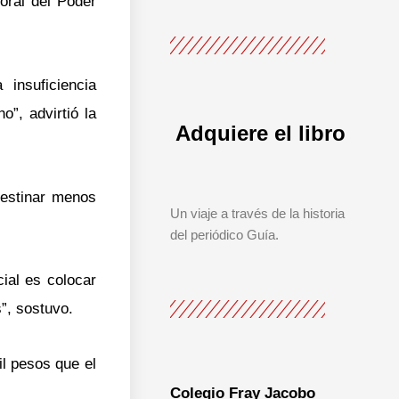
oral del Poder
 insuficiencia
o”, advirtió la
Adquiere el libro
estinar menos
Un viaje a través de la historia
del periódico Guía.
ial es colocar
”, sostuvo.
l pesos que el
Colegio Fray Jacobo