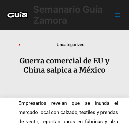
Ir
Main
Semanario Guía
al
Men
contenido
Zamora
Uncategorized
Guerra comercial de EU y
China salpica a México
Empresarios revelan que se inunda el
mercado local con calzado, textiles y prendas
de vestir; reportan paros en fábricas y alza