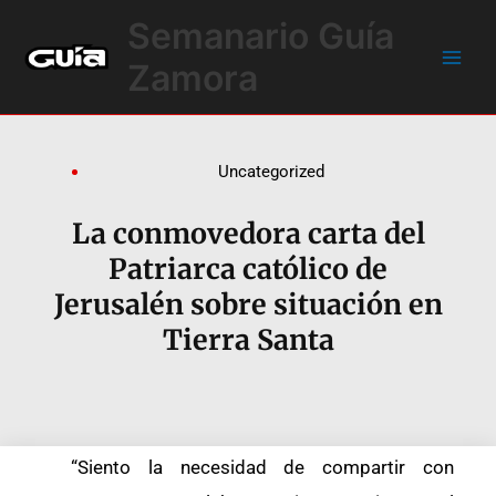
Ir
Main
Semanario Guía
al
Men
contenido
Zamora
Uncategorized
La conmovedora carta del
Patriarca católico de
Jerusalén sobre situación en
Tierra Santa
“Siento la necesidad de compartir con