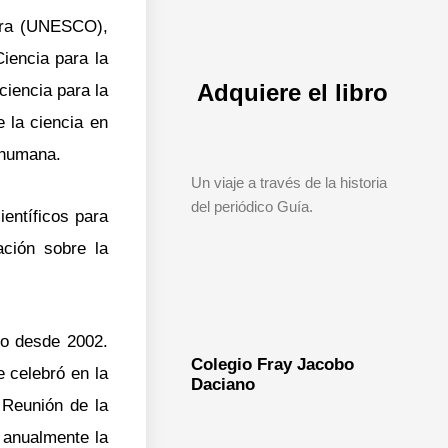
tura (UNESCO),
iencia para la
Adquiere el libro
ciencia para la
e la ciencia en
d humana.
Un viaje a través de la historia
del periódico Guía.
entíficos para
ción sobre la
do desde 2002.
Colegio Fray Jacobo
 celebró en la
Daciano
 Reunión de la
r anualmente la