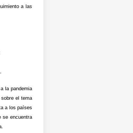
guimiento a las
;
.
 a la pandemia
 sobre el tema
ta a los países
e se encuentra
a.