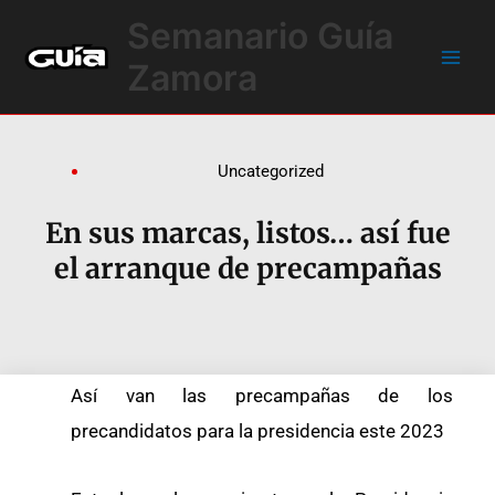
Ir
Main
Semanario Guía
al
Men
contenido
Zamora
Uncategorized
En sus marcas, listos… así fue
el arranque de precampañas
Así van las precampañas de los
precandidatos para la presidencia este 2023