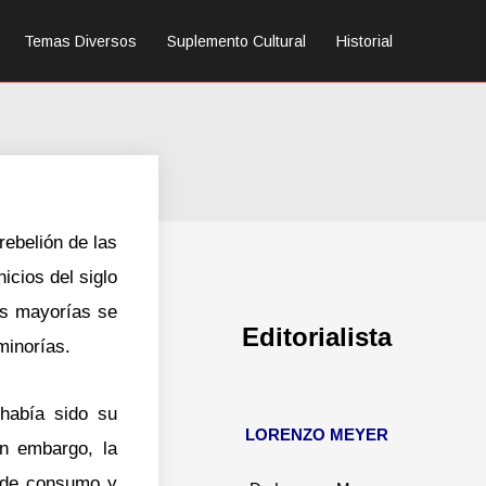
Temas Diversos
Suplemento Cultural
Historial
rebelión de las
icios del siglo
as mayorías se
Editorialista
minorías.
 había sido su
LORENZO MEYER
in embargo, la
s de consumo y