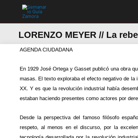
Ir
al
contenido
LORENZO MEYER // La rebeli
AGENDA CIUDADANA
En 1929 José Ortega y Gasset publicó una obra que s
masas. El texto exploraba el efecto negativo de la 
XX. Y es que la revolución industrial había des
estaban haciendo presentes como actores por dere
Desde la perspectiva del famoso filósofo español
respeto, al menos en el discurso, por la excelen
tecnología desarrollada por la revolución industr