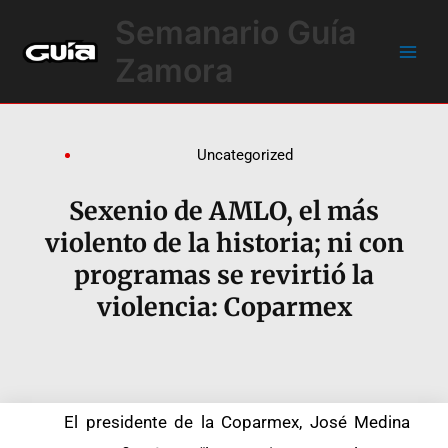
Ir
Main
Semanario Guía
al
Men
contenido
Zamora
Uncategorized
Sexenio de AMLO, el más
violento de la historia; ni con
programas se revirtió la
violencia: Coparmex
El presidente de la Coparmex, José Medina