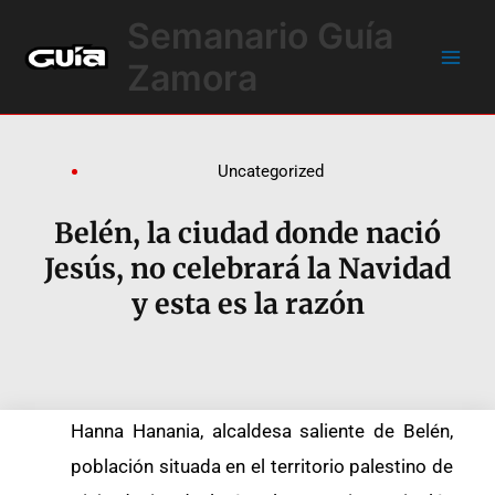
Ir
Main
Semanario Guía
al
Men
contenido
Zamora
Uncategorized
Belén, la ciudad donde nació
Jesús, no celebrará la Navidad
y esta es la razón
Hanna Hanania, alcaldesa saliente de Belén,
población situada en el territorio palestino de