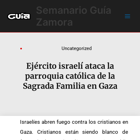
Ir
Main
Semanario Guía
al
Men
contenido
Zamora
Uncategorized
Ejército israelí ataca la
parroquia católica de la
Sagrada Familia en Gaza
Israelíes abren fuego contra los cristianos en
Gaza. Cristianos están siendo blanco de