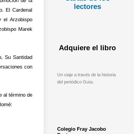
romoción de la
lectores
o. El Cardenal
y el Arzobispo
rzobispo Marek
Adquiere el libro
o, Su Santidad
ersaciones con
Un viaje a través de la historia
del periódico Guía.
 al término de
olomé:
Colegio Fray Jacobo