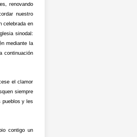
es, renovando
ordar nuestro
ón celebrada en
lesia sinodal:
én mediante la
a continuación
cese el clamor
usquen siempre
s pueblos y les
io contigo un