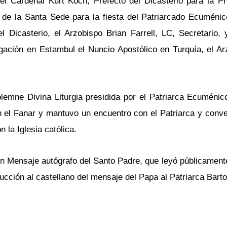
el Cardenal Kurt Koch, Prefecto del Dicasterio para la P
 de la Santa Sede para la fiesta del Patriarcado Ecuménic
Dicasterio, el Arzobispo Brian Farrell, LC, Secretario, 
egación en Estambul el Nuncio Apostólico en Turquía, el A
lemne Divina Liturgia presidida por el Patriarca Ecuménic
en el Fanar y mantuvo un encuentro con el Patriarca y conv
 la Iglesia católica.
n Mensaje autógrafo del Santo Padre, que leyó públicamente
ducción al castellano del mensaje del Papa al Patriarca Bart