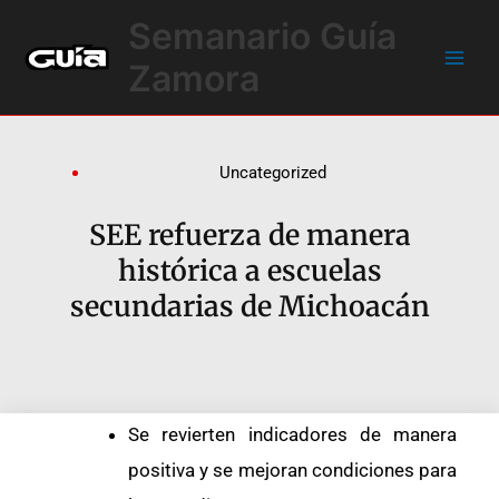
Ir
Main
Semanario Guía
al
Men
contenido
Zamora
Uncategorized
SEE refuerza de manera
histórica a escuelas
secundarias de Michoacán
Se revierten indicadores de manera
positiva y se mejoran condiciones para