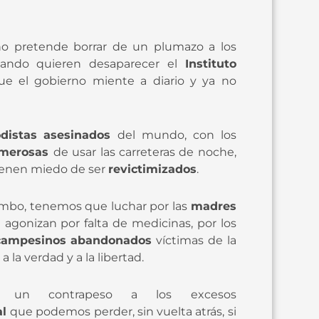
rno pretende borrar de un plumazo a los
uando quieren desaparecer el
Instituto
e el gobierno miente a diario y ya no
odistas
asesinados
del mundo, con los
emerosas
de usar las carreteras de noche,
ienen miedo de ser
revictimizados
.
umbo, tenemos que luchar por las
madres
agonizan por falta de medicinas, por los
ampesinos abandonados
víctimas de la
, a la verdad y a la libertad.
 un contrapeso a los excesos
al
que podemos perder, sin vuelta atrás, si