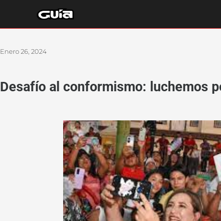
Ir
al
contenido
Enero 26, 2024
Desafío al conformismo: luchemos po