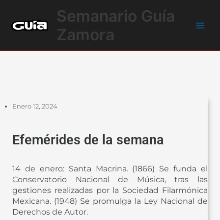
Ir
Main
Semanario Guía
al
Men
contenido
Zamora
Enero 12, 2024
Efemérides de la semana
14 de enero: Santa Macrina. (1866) Se funda el
Conservatorio Nacional de Música, tras las
gestiones realizadas por la Sociedad Filarmónica
Mexicana. (1948) Se promulga la Ley Nacional de
Derechos de Autor.