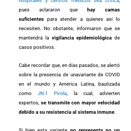
hospitales y centros médicos sea crítica
,
pues aclararon que
hay camas
suficientes
para atender a quienes así lo
necesiten. No obstante, informaron que se
mantendrá la
vigilancia epidemiológica
de
casos positivos.
Cabe recordar que, en días pasados, se alertó
sobre la presencia de unavariante de COVID
en el mundo y América Latina, bautizada
como
JN.1 Pirola
, la cual, advierten
expertos,
se transmite con mayor velocidad
debido a su resistencia al sistema inmune
.
Si bien esta variante
no representa no un