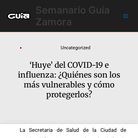
Ir
Main
Semanario Guía
al
Men
contenido
Zamora
Uncategorized
‘Huye’ del COVID-19 e
influenza: ¿Quiénes son los
más vulnerables y cómo
protegerlos?
La Secretaría de Salud de la Ciudad de