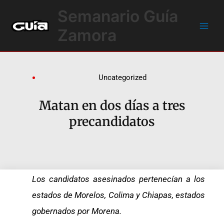
Ir
Main
Semanario Guía
al
Men
contenido
Zamora
Uncategorized
Matan en dos días a tres
precandidatos
Los candidatos asesinados pertenecían a los
estados de Morelos, Colima y Chiapas, estados
gobernados por Morena.