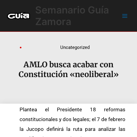
Ir
Main
Semanario Guía
al
Men
contenido
Zamora
Uncategorized
AMLO busca acabar con
Constitución «neoliberal»
Plantea el Presidente 18 reformas
constitucionales y dos legales; el 7 de febrero
la Jucopo definirá la ruta para analizar las