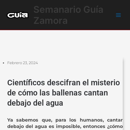
Ir
Main
Semanario Guía
al
Men
contenido
Zamora
Febrero 23, 2024
Científicos descifran el misterio
de cómo las ballenas cantan
debajo del agua
Ya sabemos que, para los humanos, cantar
debajo del agua es imposible, entonces ¿cómo