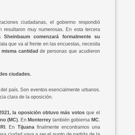
izaciones ciudadanas, el gobierno respondió
n resultaron muy numerosas. En esta tercera
a Sheinbaum comenzará formalmente su
ta que va al frente en las encuestas, necesita
a misma cantidad
de personas que acudieron
ndes ciudades.
s del país. Son eventos esencialmente urbanos.
ia clara de la oposición.
2021, la oposición obtuvo más votos
que el
no (MC)
. En
Monterrey
también gobierna
MC
.
RI
. En
Tijuana
finalmente encontramos una
sa ciudad vaya a ser el punto de partida de la