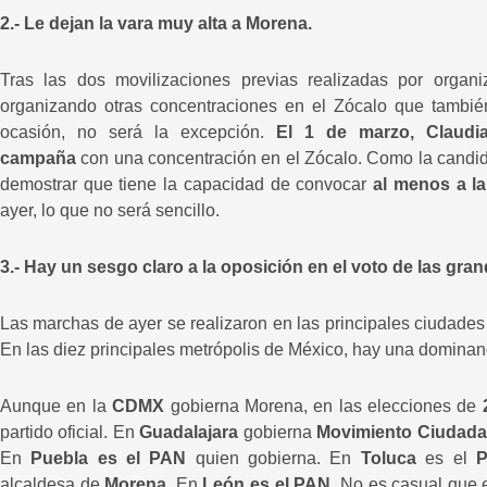
2.- Le dejan la vara muy alta a Morena.
Tras las dos movilizaciones previas realizadas por organ
organizando otras concentraciones en el Zócalo que tambié
ocasión, no será la excepción.
El 1 de marzo, Claudi
campaña
con una concentración en el Zócalo. Como la candida
demostrar que tiene la capacidad de convocar
al menos a l
ayer, lo que no será sencillo.
3.- Hay un sesgo claro a la oposición en el voto de las gra
Las marchas de ayer se realizaron en las principales ciudade
En las diez principales metrópolis de México, hay una dominanc
Aunque en la
CDMX
gobierna Morena, en las elecciones de
partido oficial. En
Guadalajara
gobierna
Movimiento Ciudada
En
Puebla es el PAN
quien gobierna. En
Toluca
es el
P
alcaldesa de
Morena.
En
León es el PAN.
No es casual que e