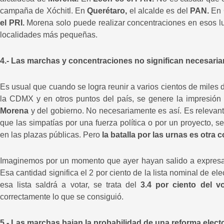
campaña de Xóchitl. En
Querétaro,
el alcalde es del
PAN.
En 
el PRI.
Morena solo puede realizar concentraciones en esos lug
localidades más pequeñas.
4.- Las marchas y concentraciones no significan necesari
Es usual que cuando se logra reunir a varios cientos de miles 
la CDMX y en otros puntos del país, se genere la impresión
Morena
y del gobierno. No necesariamente es así. Es relevante
que las simpatías por una fuerza política o por un proyecto,
en las plazas públicas. Pero
la batalla por las urnas es otra c
Imaginemos por un momento que ayer hayan salido a expresar
Esa cantidad significa el 2 por ciento de la lista nominal de e
esa lista saldrá a votar, se trata del
3.4 por ciento del vo
correctamente lo que se consiguió.
5.- Las marchas bajan la probabilidad de una reforma elector