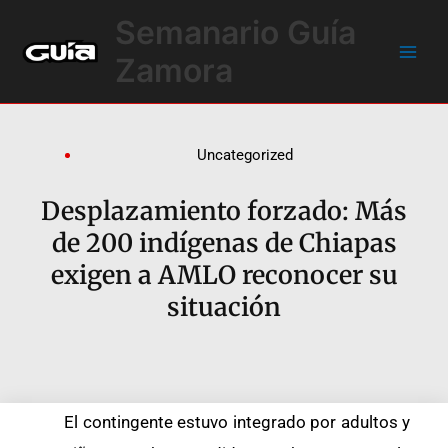
Ir
Main
Semanario Guía
al
Men
contenido
Zamora
Uncategorized
Desplazamiento forzado: Más
de 200 indígenas de Chiapas
exigen a AMLO reconocer su
situación
El contingente estuvo integrado por adultos y