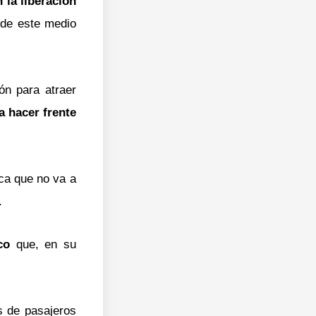
 la liberación
 de este medio
ón para atraer
a hacer frente
ica que no va a
.
co
que, en su
s de pasajeros