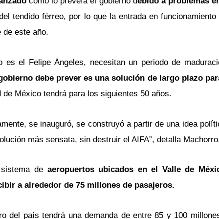
anzado
como lo preveía el gobierno d
ebido a problemas en
el tendido férreo, por lo que la entrada en funcionamiento
e de este año.
o es el Felipe Ángeles, necesitan un periodo de maduraci
 gobierno debe prever es una solución de largo plazo par
d de México tendrá para los siguientes 50 años.
ente, se inauguró, se construyó a partir de una idea polít
olución más sensata, sin destruir el AIFA”, detalla Machorro
 sistema de
aeropuertos ubicados en el Valle de Méxi
ibir a alrededor de 75 millones de pasajeros.
tro del país tendrá una demanda de entre 85 y 100 millone