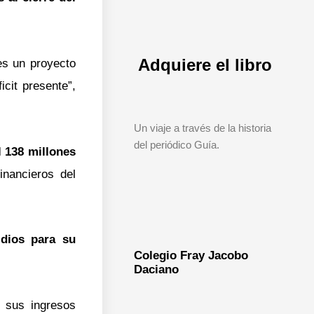
Adquiere el libro
es un proyecto
cit presente”,
Un viaje a través de la historia
del periódico Guía.
l 138 millones
inancieros del
idios para su
Colegio Fray Jacobo
Daciano
e sus ingresos