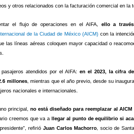
os y otros relacionados con la facturación comercial en la 
ntar el flujo de operaciones en el AIFA,
ello a través
Internacional de la Ciudad de México (AICM)
con la intenció
que las líneas aéreas coloquen mayor capacidad o reacomo
s.
asajeros atendidos por el AIFA:
en el 2023, la cifra d
2.6 millones
, mientras que el año previo, desde su inaugur
ajeros nacionales e internacionales.
no principal,
no está diseñado para reemplazar al AICM 
ario creemos que va a
llegar al punto de equilibrio si aca
residente”, refirió
Juan Carlos Machorro
, socio de Sant