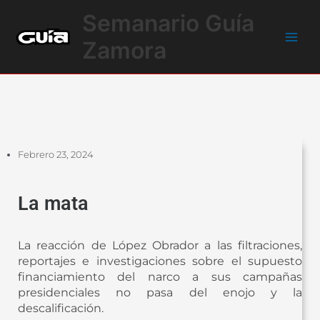
Ir
Main
Semanario Guía
al
Men
contenido
Zamora
Febrero 23, 2024
La mata
La reacción de López Obrador a las filtraciones,
reportajes e investigaciones sobre el supuesto
financiamiento del narco a sus campañas
presidenciales no pasa del enojo y la
descalificación.