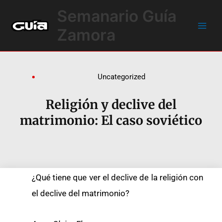
Ir
Main
Semanario Guía
al
Men
contenido
Zamora
Uncategorized
Religión y declive del
matrimonio: El caso soviético
¿Qué tiene que ver el declive de la religión con
el declive del matrimonio?