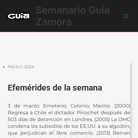
Ir
Main
Semanario Guía
al
Men
contenido
Zamora
Marzo 1, 2024
Efemérides de la semana
3 de marzo: Emeterio, Celonio, Marino. (2000)
Regresa a Chile el dictador Pinochet después de
503 días de detención en Londres. (2005) La OMC
condena los subsidios de los EE.UU. a su algodón,
que perjudican el libre comercio. (2013) Reinan