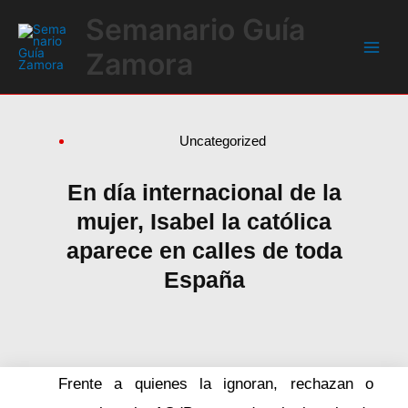
Ir
Main
Semanario Guía
al
Men
contenido
Zamora
Uncategorized
En día internacional de la
mujer, Isabel la católica
aparece en calles de toda
España
Frente a quienes la ignoran, rechazan o