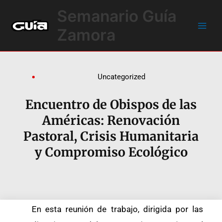
Ir
Main
Semanario Guía
al
Men
contenido
Zamora
Uncategorized
Encuentro de Obispos de las
Américas: Renovación
Pastoral, Crisis Humanitaria
y Compromiso Ecológico
En esta reunión de trabajo, dirigida por las