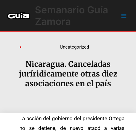
Ir
Main
Semanario Guía
al
Men
contenido
Zamora
Uncategorized
Nicaragua. Canceladas
juríridicamente otras diez
asociaciones en el país
La acción del gobierno del presidente Ortega
no se detiene, de nuevo atacó a varias