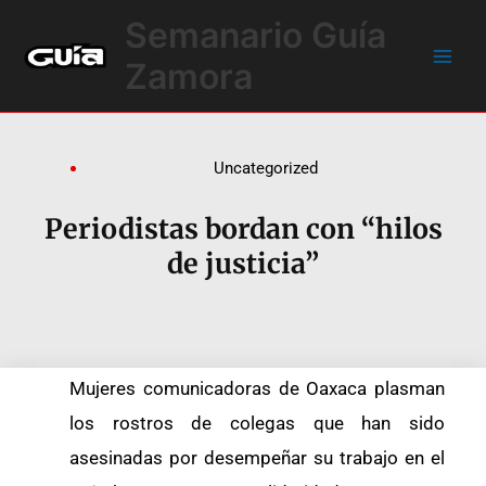
Ir
Main
Semanario Guía
al
Men
contenido
Zamora
Uncategorized
Periodistas bordan con “hilos
de justicia”
Mujeres comunicadoras de Oaxaca plasman
los rostros de colegas que han sido
asesinadas por desempeñar su trabajo en el