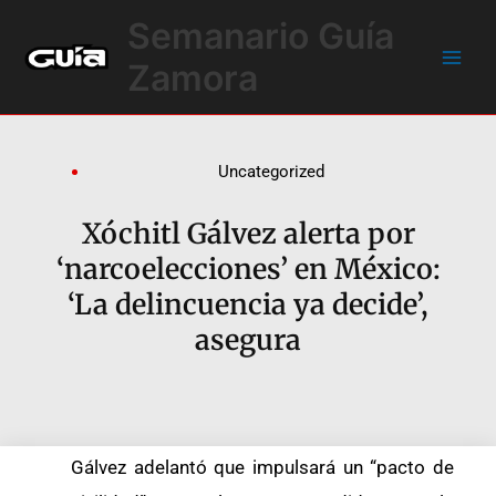
Ir
Main
Semanario Guía
al
Men
contenido
Zamora
Uncategorized
Xóchitl Gálvez alerta por
‘narcoelecciones’ en México:
‘La delincuencia ya decide’,
asegura
Gálvez adelantó que impulsará un “pacto de