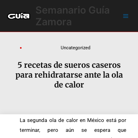
Ir
Main
Semanario Guía
al
Men
contenido
Zamora
Uncategorized
5 recetas de sueros caseros
para rehidratarse ante la ola
de calor
La segunda ola de calor en México está por
terminar, pero aún se espera que