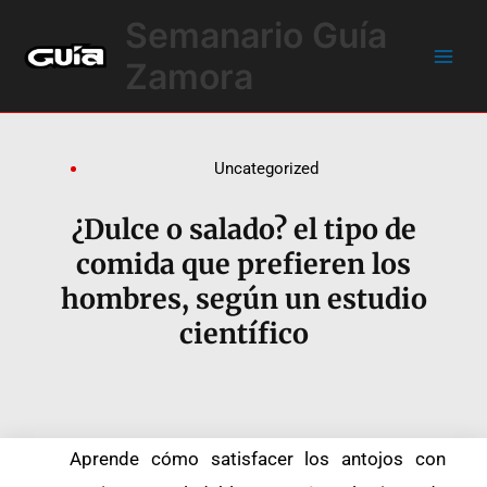
Ir
Main
Semanario Guía
al
Men
contenido
Zamora
Uncategorized
¿Dulce o salado? el tipo de
comida que prefieren los
hombres, según un estudio
científico
Aprende cómo satisfacer los antojos con