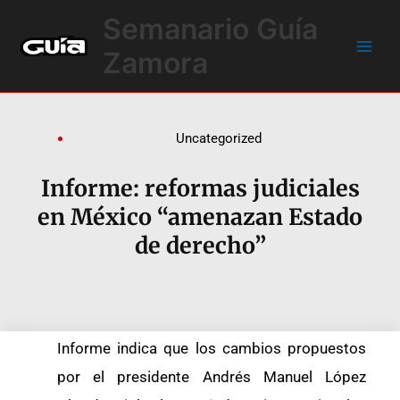
Ir
Main
Semanario Guía
al
Men
contenido
Zamora
Uncategorized
Informe: reformas judiciales
en México “amenazan Estado
de derecho”
Informe indica que los cambios propuestos
por el presidente Andrés Manuel López