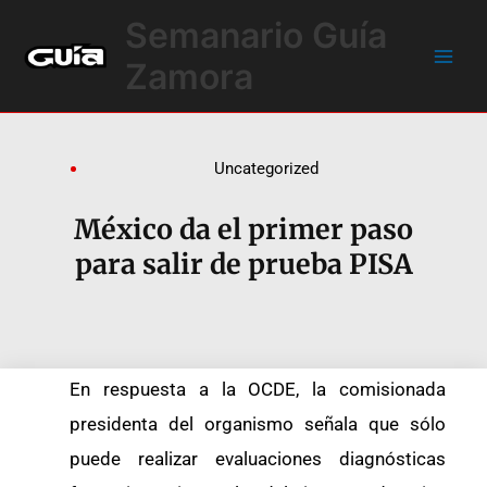
Ir
Main
Semanario Guía
al
Men
contenido
Zamora
Uncategorized
México da el primer paso
para salir de prueba PISA
En respuesta a la OCDE, la comisionada
presidenta del organismo señala que sólo
puede realizar evaluaciones diagnósticas