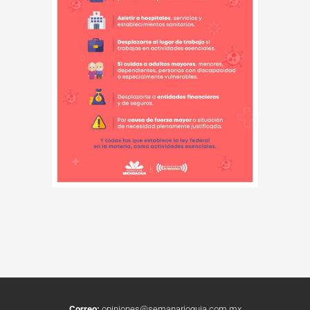
Correo:
opiniones@semanarioguia.com.mx