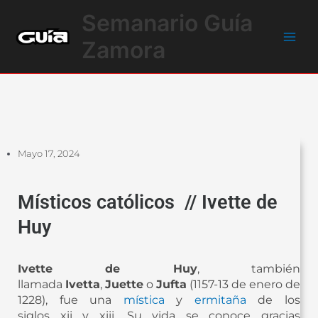
Ir
Main
Semanario Guía
al
Men
contenido
Zamora
Mayo 17, 2024
Místicos católicos // Ivette de
Huy
Ivette de Huy
, también
llamada
Ivetta
,
Juette
o
Jufta
(1157-13 de enero de
1228), fue una
mística
y
ermitaña
de los
siglos xii y xiii. Su vida se conoce gracias